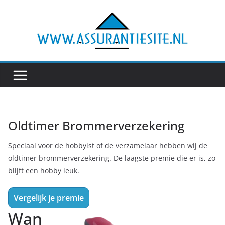
Ga
naar
de
inhoud
Oldtimer Brommerverzekering
Speciaal voor de hobbyist of de verzamelaar hebben wij de
oldtimer brommerverzekering. De laagste premie die er is, zo
blijft een hobby leuk.
Vergelijk je premie
Wan