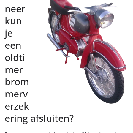
neer
kun
je
een
oldti
mer
brom
merv
erzek
ering afsluiten?